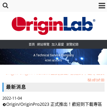
首頁
網站導覽
加入最愛
瀏覽紀錄
A Technical Service Company
NEWS &EVENTS
Origin/OriginPro2026b正式推出! 歡迎到下載專區安
裝或試用
OriginLab 的小工具APP，目前下載與使用者越來越多，歡迎
最新消息
來看看唷！
2022-11-04
［新增］常見問題教學區--點選查看更多教學內容
Origin/OriginPro2023 正式推出！歡迎到下載專區